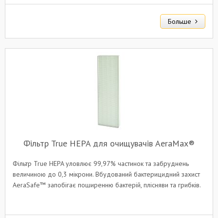
Больше
Фільтр True HEPA для очищувачів AeraMax®
Фільтр True HEPA уловлює 99,97% частинок та забруднень
величиною до 0,3 мікрони. Вбудований бактерицидний захист
AeraSafe™ запобігає поширенню бактерій, плісняви та грибків.