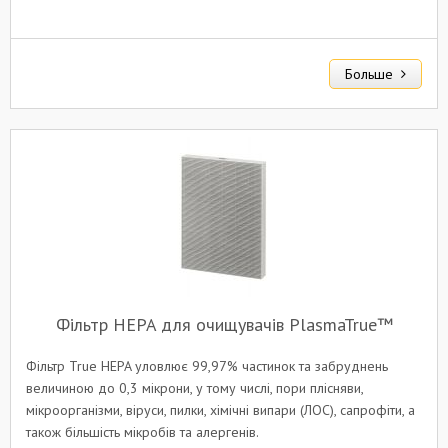
Больше
Фільтр HEPA для очищувачів PlasmaTrue™
Фільтр True HEPA уловлює 99,97% частинок та забруднень
величиною до 0,3 мікрони, у тому числі, пори плісняви,
мікроорганізми, віруси, пилки, хімічні випари (ЛОС), сапрофіти, а
також більшість мікробів та алергенів.