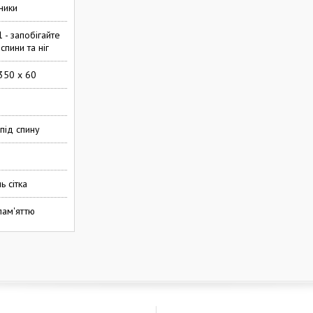
ники
 - запобігайте
спини та ніг
350 x 60
під спину
ь сітка
 пам'яттю