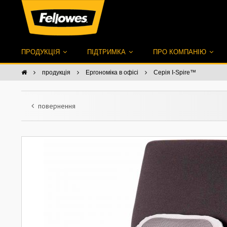
ПРОДУКЦІЯ
ПІДТРИМКА
ПРО КОМПАНІЮ
продукція
Ергономіка в офісі
Серія I-Spire™
повернення