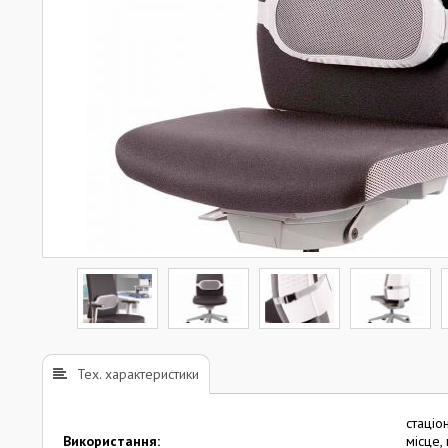
Тех. характеристики
стаціо
Використання:
місце,