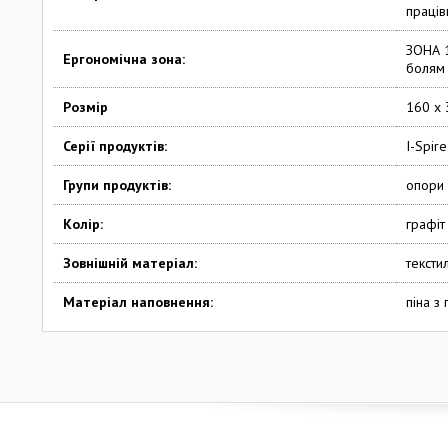
праців
ЗОНА 1
Ергономічна зона:
болям 
Pозмір
160 x 
Серії продуктів:
I-Spire
Групи продуктів:
опори 
Колір:
графіт
Зовнішній матеріал:
текстил
Матеріал наповнення:
піна з