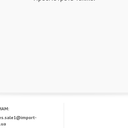
НАМ:
s.sale1@import-
.ua