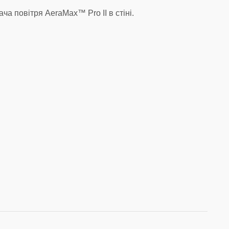
ача повітря
AeraMax
™
Pro
II
в стіні.